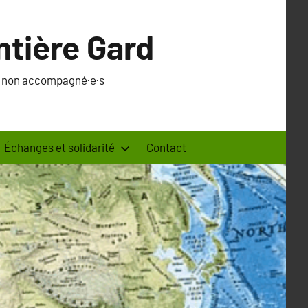
ntière Gard
·s non accompagné·e·s
Échanges et solidarité
Contact