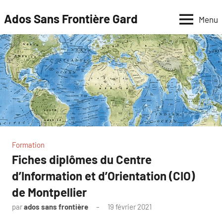
Aller
Ados Sans Frontière Gard
Menu
au
contenu
Formation
Fiches diplômes du Centre
d’Information et d’Orientation (CIO)
de Montpellier
par
ados sans frontière
19 février 2021