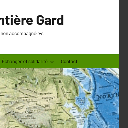
ntière Gard
·s non accompagné·e·s
Échanges et solidarité
Contact