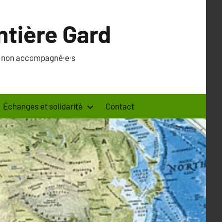
ntière Gard
·s non accompagné·e·s
Échanges et solidarité
Contact