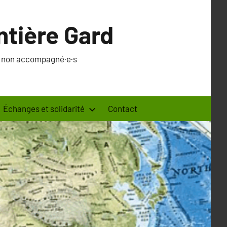
ntière Gard
·s non accompagné·e·s
Échanges et solidarité
Contact