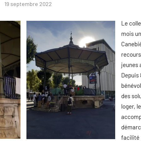
19 septembre 2022
Le coll
mois un
Canebiè
recours
jeunes a
Depuis 
bénévol
des solu
loger, le
accompa
démarch
facilité