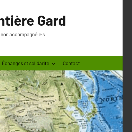
ntière Gard
·s non accompagné·e·s
Échanges et solidarité
Contact