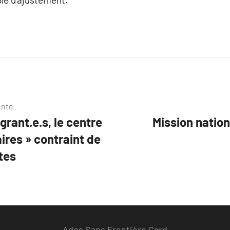
ente
grant.e.s, le centre
Mission natio
aires » contraint de
tes
Ados Sans Frontière Gard