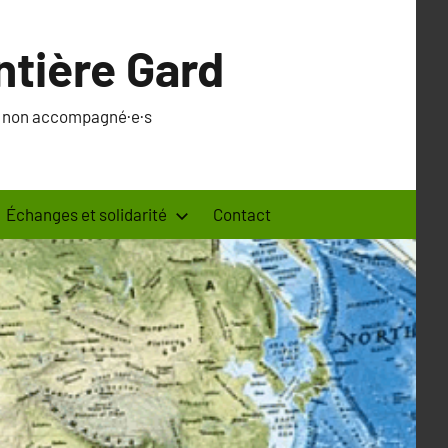
ntière Gard
·s non accompagné·e·s
Échanges et solidarité
Contact