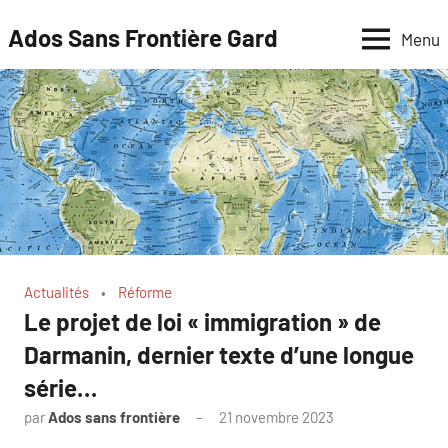
Aller
Ados Sans Frontière Gard
Menu
au
contenu
Actualités
Réforme
Le projet de loi « immigration » de
Darmanin, dernier texte d’une longue
série…
par
Ados sans frontière
21 novembre 2023