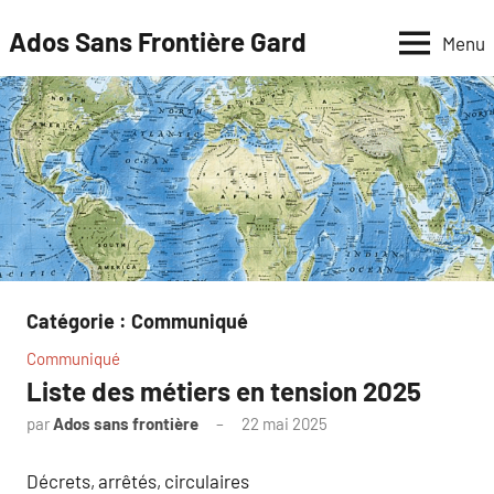
Aller
Ados Sans Frontière Gard
Menu
au
contenu
Catégorie :
Communiqué
Communiqué
Liste des métiers en tension 2025
par
Ados sans frontière
22 mai 2025
Décrets, arrêtés, circulaires