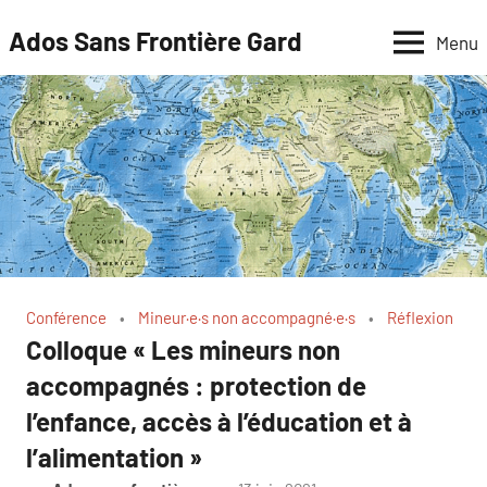
Aller
Ados Sans Frontière Gard
Menu
au
contenu
Conférence
Mineur·e·s non accompagné·e·s
Réflexion
Colloque « Les mineurs non
accompagnés : protection de
l’enfance, accès à l’éducation et à
l’alimentation »