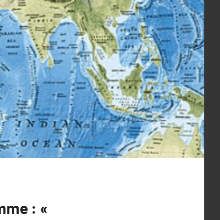
mme : «