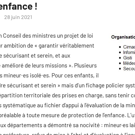
l’enfance !
28 juin 2021
n Conseil des ministres un projet de loi
our ambition de « garantir véritablement
e sécurisant et serein, et aux
 amélioré de leurs missions ». Plusieurs
 mineur⋅es isolé⋅es. Pour ces enfants, il
dre sécurisant et serein » mais d’un fichage policier sy
épartition territoriale des prises en charge, sans tenir 
 systématique au fichier d’appui à l’évaluation de la min
réalable à toute mesure de protection de l’enfance. L’uti
x départements a démontré sa nocivité : mineur·es lai
 préfecture, refus de mise à l’abri et d’évaluation à l’is