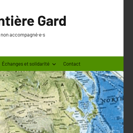
ntière Gard
·s non accompagné·e·s
Échanges et solidarité
Contact