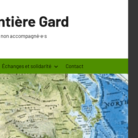
ntière Gard
·s non accompagné·e·s
Échanges et solidarité
Contact