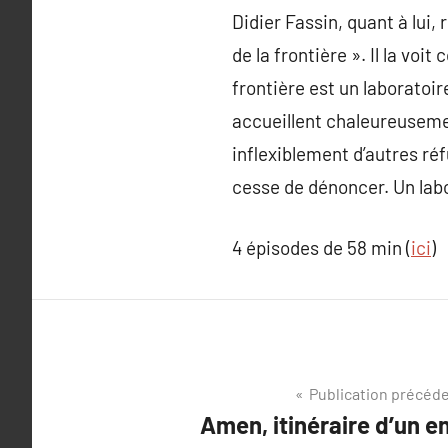
Didier Fassin, quant à lui,
de la frontière ». Il la vo
frontière est un laboratoir
accueillent chaleureusemen
inflexiblement d’autres réf
cesse de dénoncer. Un labo
4 épisodes de 58 min (
ici
)
Navigation
Publication précéd
Amen, itinéraire d’un en
de